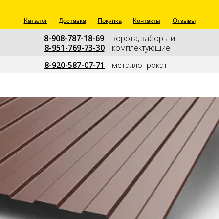
Каталог
Доставка
Покупка
Контакты
Отзывы
8-908-787-18-69
---
ворота, заборы и
8-951-769-73-30
---
комплектующие
--
8-920-587-07-71
---
металлопрокат
---