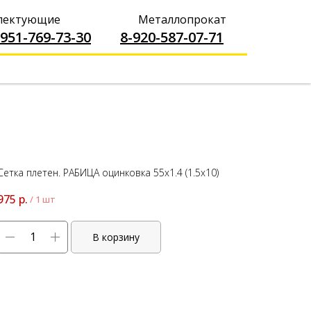
----------------
плектующие
Металлопрокат
-951-769-73-30
-------
8-920-587-07-71
Сетка плетен. РАБИЦА оцинковка 55x1.4 (1.5x10)
975
р.
/
1 шт
В корзину