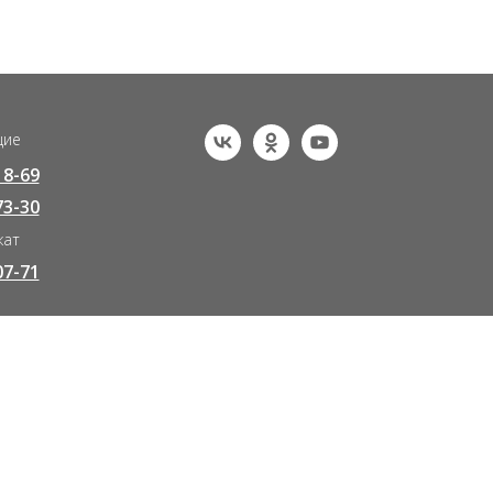
щие
18-69
73-30
кат
07-71