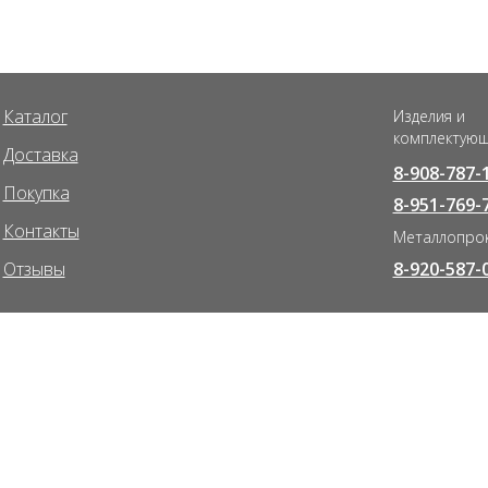
Каталог
Изделия и
комплектую
Доставка
8-908-787-
Покупка
8-951-769-
Контакты
Металлопро
Отзывы
8-920-587-