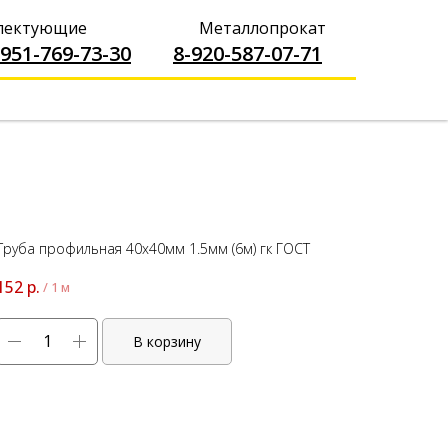
----------------
плектующие
Металлопрокат
-951-769-73-30
-------
8-920-587-07-71
Труба профильная 40х40мм 1.5мм (6м) гк ГОСТ
152
р.
/
1 м
В корзину